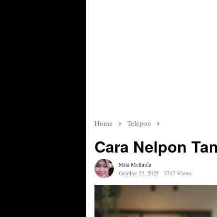
Home
Telepon
Cara Nelpon Ta
Mita Mellinda
October 22, 2025
7717 Views