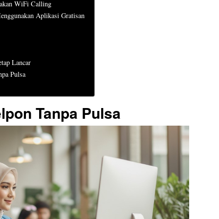
akan WiFi Calling
enggunakan Aplikasi Gratisan
etap Lancar
npa Pulsa
lpon Tanpa Pulsa