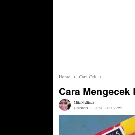
Home
Cara Cek
Cara Mengecek 
Mita Mellinda
December 11, 2024
2483 Views