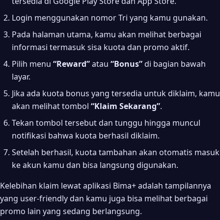
tersedia di Google Play Store dan App Store.
Login menggunakan nomor Tri yang kamu gunakan.
Pada halaman utama, kamu akan melihat berbagai
informasi termasuk sisa kuota dan promo aktif.
Pilih menu
“Reward”
atau
“Bonus”
di bagian bawah
layar.
Jika ada kuota bonus yang tersedia untuk diklaim, kamu
akan melihat tombol
“Klaim Sekarang”
.
Tekan tombol tersebut dan tunggu hingga muncul
notifikasi bahwa kuota berhasil diklaim.
Setelah berhasil, kuota tambahan akan otomatis masuk
ke akun kamu dan bisa langsung digunakan.
Kelebihan klaim lewat aplikasi Bima+ adalah tampilannya
yang user-friendly dan kamu juga bisa melihat berbagai
promo lain yang sedang berlangsung.