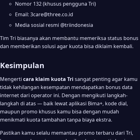
Nomor 132 (khusus pengguna Tri)
Email:
3care@three.co.id
Media sosial resmi @triindonesia
Tim Tri biasanya akan membantu memeriksa status bonus
dan memberikan solusi agar kuota bisa diklaim kembali.
Kesimpulan
Mengerti
cara klaim kuota Tri
sangat penting agar kamu
tidak kehilangan kesempatan mendapatkan bonus data
internet dari operator ini. Dengan mengikuti langkah-
langkah di atas — baik lewat aplikasi Bima+, kode dial,
maupun promo khusus kamu bisa dengan mudah
menikmati kuota tambahan tanpa biaya ekstra.
Pastikan kamu selalu memantau promo terbaru dari Tri,