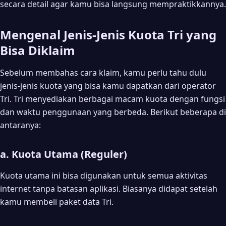
secara detail agar kamu bisa langsung mempraktikkannya.
Mengenal Jenis-Jenis Kuota Tri yang
Bisa Diklaim
Sebelum membahas cara klaim, kamu perlu tahu dulu
jenis-jenis kuota yang bisa kamu dapatkan dari operator
Tri. Tri menyediakan berbagai macam kuota dengan fungsi
dan waktu penggunaan yang berbeda. Berikut beberapa di
antaranya:
a. Kuota Utama (Reguler)
Kuota utama ini bisa digunakan untuk semua aktivitas
internet tanpa batasan aplikasi. Biasanya didapat setelah
kamu membeli paket data Tri.