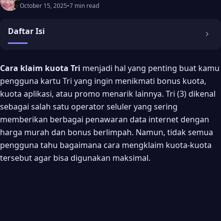
October 15, 2025
•
7 min read
Daftar Isi
Mengenal Jenis-Jenis Kuota Tri yang Bisa Diklaim
Cara klaim kuota Tri
menjadi hal yang penting buat kamu
pengguna kartu Tri yang ingin menikmati bonus kuota,
a. Kuota Utama (Reguler)
kuota aplikasi, atau promo menarik lainnya. Tri (3) dikenal
b. Kuota Aplikasi
sebagai salah satu operator seluler yang sering
memberikan berbagai penawaran data internet dengan
c. Kuota Edukasi dan Kuota Belajar
harga murah dan bonus berlimpah. Namun, tidak semua
d. Kuota Malam (Kuota Begadang)
pengguna tahu bagaimana cara mengklaim kuota-kuota
e. Kuota Bonus dan Promo
tersebut agar bisa digunakan maksimal.
Cara Klaim Kuota Tri Lewat Aplikasi Bima+
Cara Klaim Kuota Tri Lewat Kode Dial (USSD)
Cara Klaim Kuota Tri dari Program atau Promo Tertentu