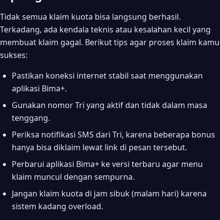
Tidak semua klaim kuota bisa langsung berhasil.
Terkadang, ada kendala teknis atau kesalahan kecil yang
membuat klaim gagal. Berikut tips agar proses klaim kamu
sukses:
Pastikan koneksi internet stabil saat menggunakan
aplikasi Bima+.
Gunakan nomor Tri yang aktif dan tidak dalam masa
tenggang.
Periksa notifikasi SMS dari Tri, karena beberapa bonus
hanya bisa diklaim lewat link di pesan tersebut.
Perbarui aplikasi Bima+ ke versi terbaru agar menu
klaim muncul dengan sempurna.
Jangan klaim kuota di jam sibuk (malam hari) karena
sistem kadang overload.