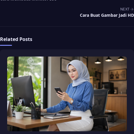
NEXT
Cara Buat Gambar Jadi HD
Related Posts