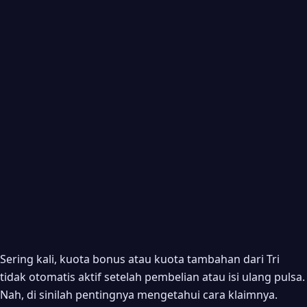
a. Kuota Bonus Isi Ulang
b. Program Tri GetMore
c. Kuota Tri untuk Pengguna Baru
d. Promo Kuota Spesial Harian dan Mingguan
Cara Cek Kuota Setelah Klaim
Lewat Aplikasi Bima+
Lewat Kode Dial
Lewat SMS
Tips Agar Klaim Kuota Tri Berhasil
Apa yang Harus Dilakukan Jika Klaim Kuota Gagal?
Sering kali, kuota bonus atau kuota tambahan dari Tri
Kesimpulan
tidak otomatis aktif setelah pembelian atau isi ulang pulsa.
Nah, di sinilah pentingnya mengetahui cara klaimnya.