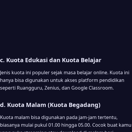
c. Kuota Edukasi dan Kuota Belajar
Jenis kuota ini populer sejak masa belajar online. Kuota ini
hanya bisa digunakan untuk akses platform pendidikan
seperti Ruangguru, Zenius, dan Google Classroom.
d. Kuota Malam (Kuota Begadang)
Kuota malam bisa digunakan pada jam-jam tertentu,
biasanya mulai pukul 01.00 hingga 05.00. Cocok buat kamu