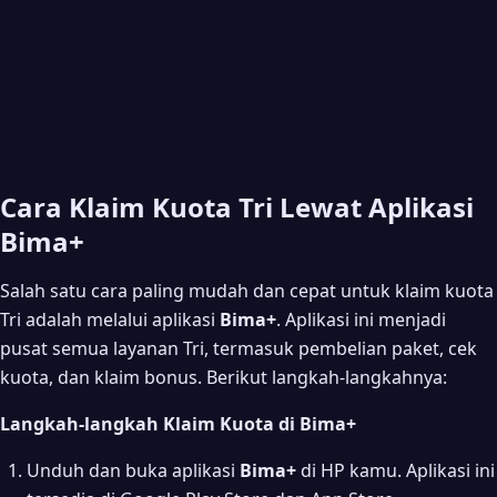
Cara Klaim Kuota Tri Lewat Aplikasi
Bima+
Salah satu cara paling mudah dan cepat untuk klaim kuota
Tri adalah melalui aplikasi
Bima+
. Aplikasi ini menjadi
pusat semua layanan Tri, termasuk pembelian paket, cek
kuota, dan klaim bonus. Berikut langkah-langkahnya:
Langkah-langkah Klaim Kuota di Bima+
Unduh dan buka aplikasi
Bima+
di HP kamu. Aplikasi ini