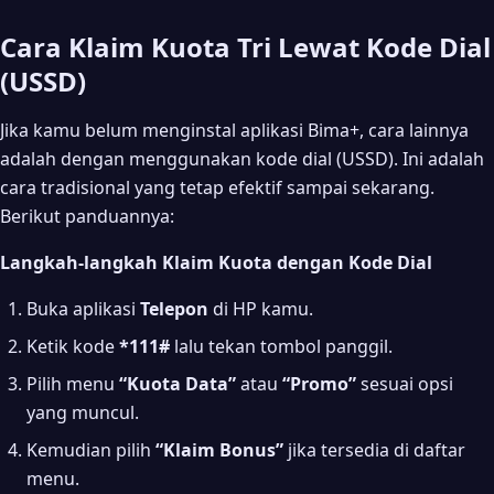
Cara Klaim Kuota Tri Lewat Kode Dial
(USSD)
Jika kamu belum menginstal aplikasi Bima+, cara lainnya
adalah dengan menggunakan kode dial (USSD). Ini adalah
cara tradisional yang tetap efektif sampai sekarang.
Berikut panduannya:
Langkah-langkah Klaim Kuota dengan Kode Dial
Buka aplikasi
Telepon
di HP kamu.
Ketik kode
*111#
lalu tekan tombol panggil.
Pilih menu
“Kuota Data”
atau
“Promo”
sesuai opsi
yang muncul.
Kemudian pilih
“Klaim Bonus”
jika tersedia di daftar
menu.