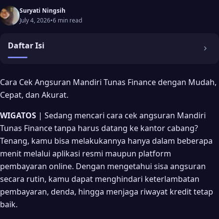
Suryati Ningsih
July 4, 2026
•
6 min read
Daftar Isi
Apa Itu Mandiri Tunas Finance? 🚗
Cara Cek Angsuran Mandiri Tunas Finance dengan Mudah,
Cepat, dan Akurat.
Kenapa Perlu Rutin Cek Angsuran Mandiri Tunas Finance?
📋
WIGATOS
| Sedang mencari cara cek angsuran Mandiri
Cara Cek Angsuran Mandiri Tunas Finance Lewat MTF
Tunas Finance tanpa harus datang ke kantor cabang?
Mobile 📱
Tenang, kamu bisa melakukannya hanya dalam beberapa
Cara Cek Angsuran Mandiri Tunas Finance Lewat
menit melalui aplikasi resmi maupun platform
Tokopedia 🛒
pembayaran online. Dengan mengetahui sisa angsuran
secara rutin, kamu dapat menghindari keterlambatan
Cara Cek Angsuran Mandiri Tunas Finance Lewat Blibli 🧾
pembayaran, denda, hingga menjaga riwayat kredit tetap
Nomor Kontrak Mandiri Tunas Finance Ada di Mana? 🔍
baik.
Informasi yang Bisa Dilihat Saat Cek Angsuran 📄