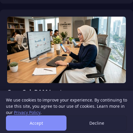
Cara Cek RAM Laptop
We use cookies to improve your experience. By continuing to
August 8, 2026
use this site, you agree to our use of cookies. Learn more in
our
Privacy Policy
.
Accept
Decline
WIGATOS
About
Contact Us
Disclaimer
Privacy Policy