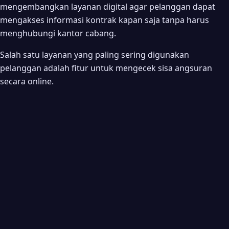
FAQ Seputar Cara Cek Angsuran Mandiri Tunas Finance
mengembangkan layanan digital agar pelanggan dapat
mengakses informasi kontrak kapan saja tanpa harus
Apakah cek angsuran Mandiri Tunas Finance gratis?
menghubungi kantor cabang.
Apakah bisa cek angsuran tanpa aplikasi?
Salah satu layanan yang paling sering digunakan
Apa yang dibutuhkan untuk cek angsuran?
pelanggan adalah fitur untuk mengecek sisa angsuran
Apakah bisa langsung membayar setelah cek tagihan?
secara online.
Bagaimana jika lupa nomor kontrak?
Bagaimana cara menghubungi Customer Service MTF?
Penutup