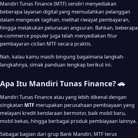
Mandiri Tunas Finance (MTF) sendiri menyediakan
Cara Bayar Angsuran Setelah Cek Tagihan 💳
beberapa layanan digital yang memudahkan pelanggan
dalam mengecek tagihan, melihat riwayat pembayaran,
Tips Agar Tidak Terlambat Membayar Angsuran ⏰
hingga melakukan pelunasan angsuran. Bahkan, beberapa
Aktifkan pengingat bulanan
e-commerce populer juga telah menyediakan fitur
Simpan nomor kontrak
pembayaran cicilan MTF secara praktis.
Gunakan MTF Mobile
Nah, kalau kamu masih bingung bagaimana langkah-
Bayar sebelum jatuh tempo
langkahnya, simak panduan lengkap berikut ini.
Apa yang Harus Dilakukan Jika Tagihan Tidak Muncul? ❓
Apa Itu Mandiri Tunas Finance? 🚗
Kendala yang Sering Dialami Saat Cek Angsuran ⚠️
Mandiri Tunas Finance atau yang lebih dikenal dengan
Nomor kontrak tidak ditemukan
singkatan
MTF
merupakan perusahaan pembiayaan yang
Tidak bisa login MTF Mobile
melayani kredit kendaraan bermotor, baik mobil baru,
Nominal tagihan berbeda
mobil bekas, hingga berbagai produk pembiayaan lainnya.
Riwayat pembayaran belum berubah
Sebagai bagian dari grup Bank Mandiri, MTF terus