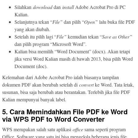
Silahkan
download
dan
install
Adobe Acrobat Pro di PC
Kalian.
Selanjutnya tekan “
File”
dan pilih “
Open”
lalu buka file PDF
yang akan diubah.
Setelah itu pilih lagi “
File”
kemudian tekan “
Save as Other”
dan pilih program “Microsoft Word”.
Kalian bisa memilih “Word Document” (docx). Akan tetapi
jika versi Word Kalian masih di bawah 2013, bisa pilih Word
Document (doc).
Kelemahan dari Adobe Acrobat Pro ialah biasanya tampilan
dokumen PDF akan berubah setelah di
convert
ke Word. Tata letak,
susunan, bisa saja berubah atau berantakan. Terlebih jika file PDF
Kalian mempunyai banyak label.
5. Cara Memindahkan File PDF ke Word
via WPS PDF to Word Converter
WPS merupakan salah satu aplikasi
office
sama seperti program
Office. Software yang satu ini bisa mengelola beberapa jenis file,