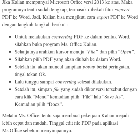
Jika Kalian mempunyai Microsoft Office versi 2013 ke atas. Maka
programnya tentu sudah lengkap, termasuk dibekali fitur
convert
PDF ke Word. Jadi, Kalian bisa mengikuti cara
export
PDF ke Word
dengan langkah-langkah berikut :
Untuk melakukan
converting
PDF ke dalam bentuk Word,
silahkan buka program Ms. Office Kalian.
Selanjutnya arahkan kursor menuju “
File”
dan pilih “
Open”.
Silahkan pilih PDF yang akan diubah ke dalam Word.
Setelah itu, akan muncul tampilan
popup
berisi peringatan,
tingal tekan Ok.
Lalu tunggu sampai
converting
selesai dilakukan.
Setelah itu, simpan
file
yang sudah dikonversi tersebut dengan
cara klik “Menu” kemudian pilih “File” lalu “Save As”.
Kemudian pilih “Docx”.
Melalui Ms. Office, tentu saja membuat pekerjaan Kalian mejadi
lebih cepat dan mudah. Tinggal edit file PDF pada aplikasi
Ms.Office sebelum menyimpannya.