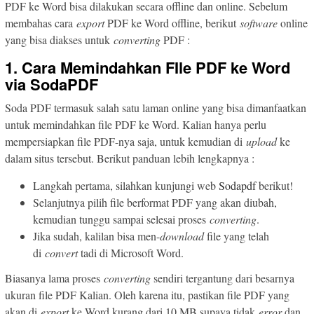
PDF ke Word bisa dilakukan secara offline dan online. Sebelum
membahas cara
export
PDF ke Word offline, berikut
software
online
yang bisa diakses untuk
converting
PDF :
1. Cara Memindahkan FIle PDF ke Word
via SodaPDF
Soda PDF termasuk salah satu laman online yang bisa dimanfaatkan
untuk memindahkan file PDF ke Word. Kalian hanya perlu
mempersiapkan file PDF-nya saja, untuk kemudian di
upload
ke
dalam situs tersebut. Berikut panduan lebih lengkapnya :
Langkah pertama, silahkan kunjungi web
Sodapdf
berikut!
Selanjutnya pilih file berformat PDF yang akan diubah,
kemudian tunggu sampai selesai proses
converting
.
Jika sudah, kalilan bisa men-
download
file yang telah
di
convert
tadi di Microsoft Word.
Biasanya lama proses
converting
sendiri tergantung dari besarnya
ukuran file PDF Kalian. Oleh karena itu, pastikan file PDF yang
akan di
export
ke Word kurang dari 10 MB supaya tidak
error
dan