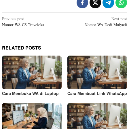
Post
Previous post
Next post
Nomor WA CS Traveloka
Nomor WA Dedi Mulyadi
navigation
RELATED POSTS
Cara Membuka WA di Laptop
Cara Membuat Link WhatsApp