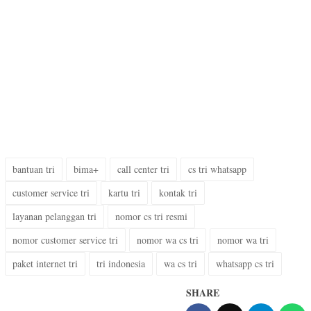
bantuan tri
bima+
call center tri
cs tri whatsapp
customer service tri
kartu tri
kontak tri
layanan pelanggan tri
nomor cs tri resmi
nomor customer service tri
nomor wa cs tri
nomor wa tri
paket internet tri
tri indonesia
wa cs tri
whatsapp cs tri
SHARE