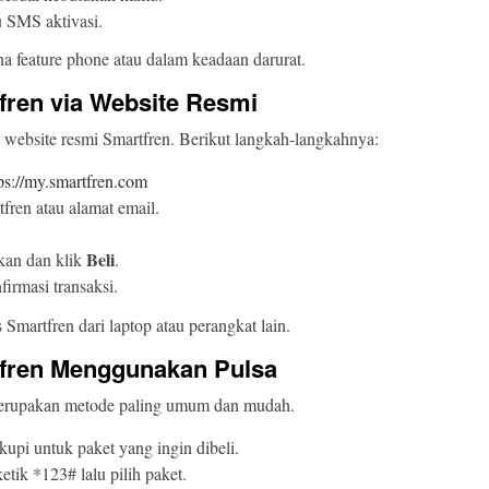
 SMS aktivasi.
na feature phone atau dalam keadaan darurat.
tfren via Website Resmi
i website resmi Smartfren. Berikut langkah-langkahnya:
ps://my.smartfren.com
ren atau alamat email.
Beli
nkan dan klik
.
irmasi transaksi.
Smartfren dari laptop atau perangkat lain.
rtfren Menggunakan Pulsa
erupakan metode paling umum dan mudah.
upi untuk paket yang ingin dibeli.
tik *123# lalu pilih paket.