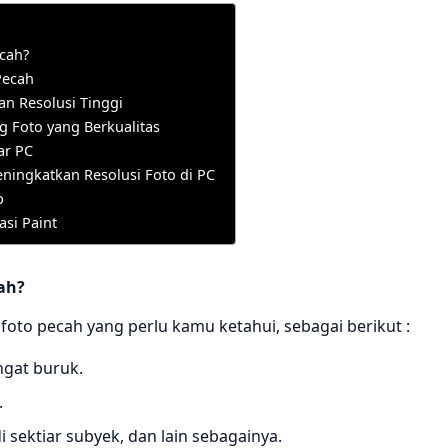
cah?
Pecah
n Resolusi Tinggi
ng Foto yang Berkualitas
ar PC
eningkatkan Resolusi Foto di PC
p
si Paint
ah?
oto pecah yang perlu kamu ketahui, sebagai berikut :
ngat buruk.
.
 sektiar subyek, dan lain sebagainya.