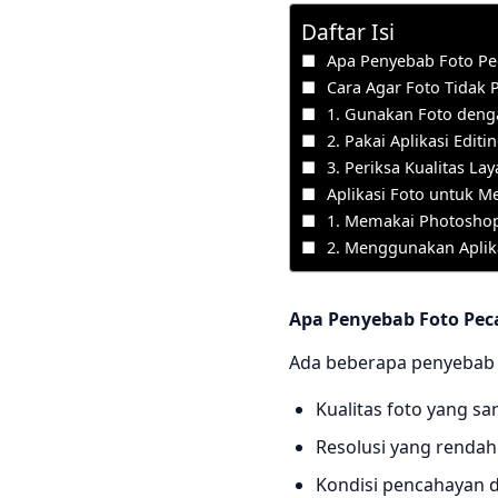
Daftar Isi
Apa Penyebab Foto Pe
Cara Agar Foto Tidak 
1. Gunakan Foto denga
2. Pakai Aplikasi Editi
3. Periksa Kualitas Lay
Aplikasi Foto untuk M
1. Memakai Photosho
2. Menggunakan Aplika
Apa Penyebab Foto Pec
Ada beberapa penyebab f
Kualitas foto yang sa
Resolusi yang rendah
Kondisi pencahayan di