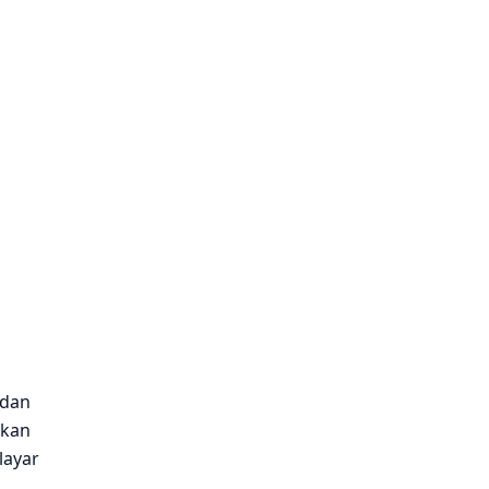
 dan
lkan
layar