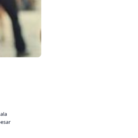
ala
besar