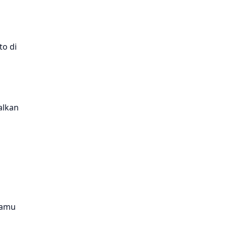
to di
alkan
 kamu