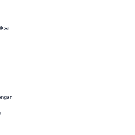
iksa
dengan
u