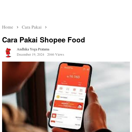
Home
Cara Pakai
Cara Pakai Shopee Food
Andhika Yoga Pratama
December 19, 2024
2046 Views