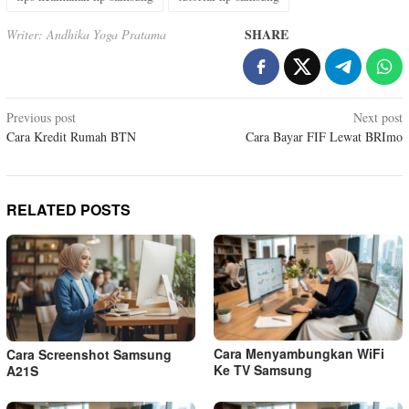
SHARE
Writer: Andhika Yoga Pratama
Post
Previous post
Next post
Cara Kredit Rumah BTN
Cara Bayar FIF Lewat BRImo
navigation
RELATED POSTS
Cara Menyambungkan WiFi
Cara Screenshot Samsung
Ke TV Samsung
A21S