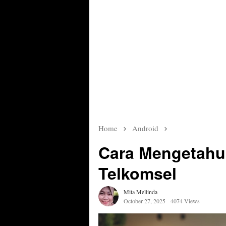
Home
Android
Cara Mengetahu
Telkomsel
Mita Mellinda
October 27, 2025
4074 Views