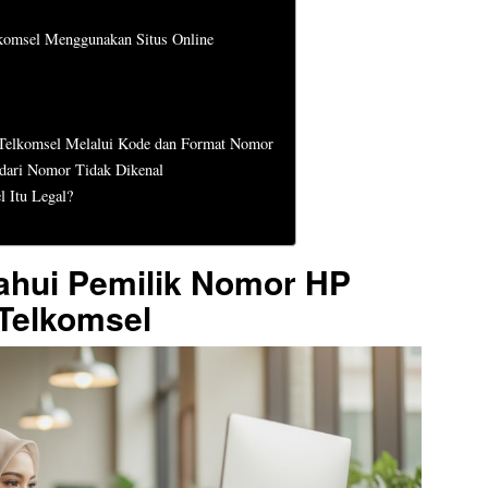
komsel Menggunakan Situs Online
Telkomsel Melalui Kode dan Format Nomor
dari Nomor Tidak Dikenal
 Itu Legal?
ahui Pemilik Nomor HP
Telkomsel