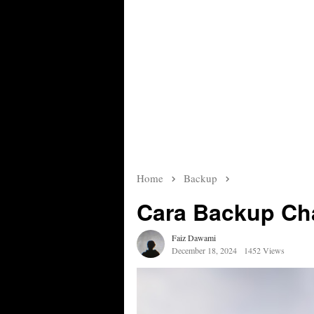
Home
Backup
Cara Backup Ch
Faiz Dawami
December 18, 2024
1452 Views