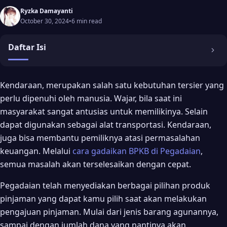
Ryzka Damayanti
October 30, 2024
•
6 min read
Daftar Isi
Peran BPKB di Pegadaian
Kendaraan, merupakan salah satu kebutuhan tersier yang
perlu dipenuhi oleh manusia. Wajar, bila saat ini
Cara Gadaikan BPKB di Pegadaian
masyarakat sangat antusias untuk memilikinya. Selain
Cara Gadai BPKB di Pegadaian Syariah
dapat digunakan sebagai alat transportasi. Kendaraan,
Syarat-syarat Ajukan Gadai Arrum Pinjaman Syariah
juga bisa membantu pemiliknya atasi permasalahan
keuangan. Melalui
cara gadaikan BPKB di Pegadaian
,
Rincian Pinjaman Modal Usaha Berbasis Syariah
semua masalah akan terselesaikan dengan cepat.
Cara Gadai BPKB di Pegadaian
Pegadaian telah menyediakan berbagai pilihan produk
pinjaman yang dapat kamu pilih saat akan melakukan
pengajuan pinjaman. Mulai dari jenis barang agunannya,
sampai dengan jumlah dana yang nantinya akan