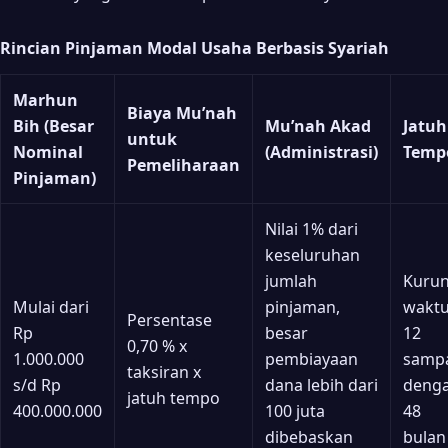
Rincian Pinjaman Modal Usaha Berbasis Syariah
Marhun
Biaya Mu’nah
Bih (Besar
Mu’nah Akad
Jatuh
untuk
Nominal
(Administrasi)
Temp
Pemeliharaan
Pinjaman)
Nilai 1% dari
keseluruhan
jumlah
Kuru
Mulai dari
pinjaman,
wakt
Persentase
Rp
besar
12
0,70 % x
1.000.000
pembiayaan
samp
taksiran x
s/d Rp
dana lebih dari
deng
jatuh tempo
400.000.000
100 juta
48
dibebaskan
bulan