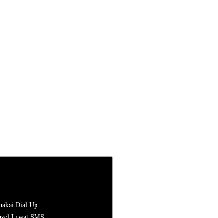
akai Dial Up
omsel Lewat SMS