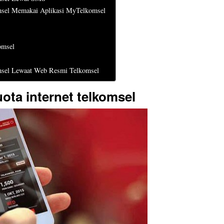
omsel Memakai Aplikasi MyTelkomsel
omsel
omsel Lewaat Web Resmi Telkomsel
ota internet telkomsel