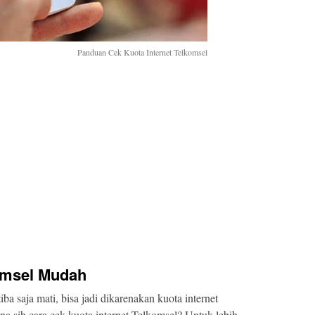
Panduan Cek Kuota Internet Telkomsel
komsel Mudah
iba saja mati, bisa jadi dikarenakan kuota internet
na sih cara cek kuota internet Telkomsel? Untuk lebih