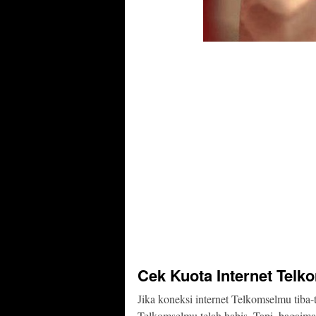
Cek Kuota Internet Tel
Jika koneksi internet Telkomselmu tiba-t
Telkomselmu telah habis. Tapi, bagaima