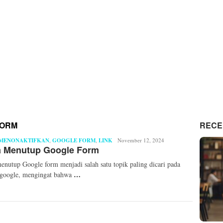
FORM
RECE
 MENONAKTIFKAN
,
GOOGLE FORM
,
LINK
Andhika
November 12, 2024
a Menutup Google Form
Yoga
Pratama
enutup Google form menjadi salah satu topik paling dicari pada
…
 google, mengingat bahwa