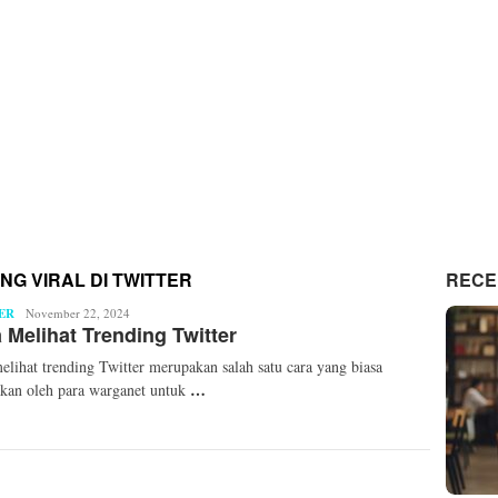
NG VIRAL DI TWITTER
RECE
ER
Mita
November 22, 2024
 Melihat Trending Twitter
Mellinda
elihat trending Twitter merupakan salah satu cara yang biasa
…
kan oleh para warganet untuk