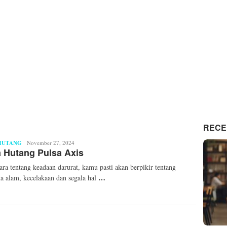
RECE
HUTANG
Radian
November 27, 2024
 Hutang Pulsa Axis
Zaninta
ara tentang keadaan darurat, kamu pasti akan berpikir tentang
…
a alam, kecelakaan dan segala hal