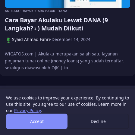
AKULAKU
BAYAR
CARA BAYAR
DANA
Cara Bayar Akulaku Lewat DANA (9
Langkah?‍♀️) Mudah Diikuti
Syaid Ahmad Fahri
December 14, 2024
•
WIGATOS.com | Akulaku merupakan salah satu layanan
pinjaman tunai online (money loans) yang sudah terdaftar,
sekaligus diawasi oleh OJK. Jika…
WIGATOS
About
Contact Us
Disclaimer
Privacy Policy
© 2026 WIGATOS.
We use cookies to improve your experience. By continuing to
use this site, you agree to our use of cookies. Learn more in
our
Privacy Policy
.
Accept
Decline