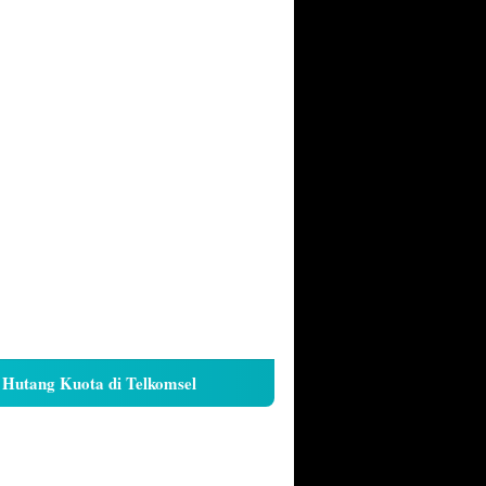
ng Kuota di Telkomsel
Cara Kunci Galeri iPhone