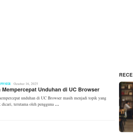
RECE
OWSER
Mita
October 16, 2025
a Mempercepat Unduhan di UC Browser
Mellinda
empercepat unduhan di UC Browser masih menjadi topik yang
…
 dicari, terutama oleh pengguna