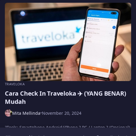
TRAVELOKA
Cara Check In Traveloka ✈️ (YANG BENAR)
Mudah
Mita Mellinda
November 20, 2024
•
?️Tools: Smartphone Android/iPhone ? PC / Laptop ? (Opsional)
Koneksi Internet ? Aplikasi Traveloka ? Kopi ☕️ ?Langkah-