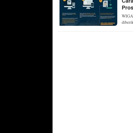
Cara
Pros
WIGAT
diberi