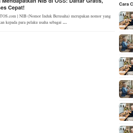
 Mendapatkan NIB di OSS: Daftar Gratis,
Cara C
es Cepat!
OS.com | NIB (Nomor Induk Berusaha) merupakan nomor yang
…
kan kepada para pelaku usaha sebagai