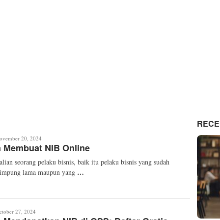
RECE
a
ovember 20, 2024
a Membuat NIB Online
linda
alian seorang pelaku bisnis, baik itu pelaku bisnis yang sudah
…
cimpung lama maupun yang
ka
ctober 27, 2024
ayanti