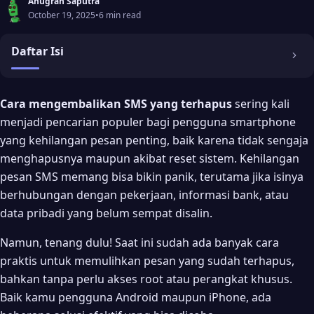
Anugrah Saputra
October 19, 2025
•
6 min read
Daftar Isi
Kenapa SMS Bisa Terhapus?
Cara mengembalikan SMS yang terhapus
sering kali
menjadi pencarian populer bagi pengguna smartphone
Cara Mengembalikan SMS yang Terhapus di Android
yang kehilangan pesan penting, baik karena tidak sengaja
1. Melalui Backup Google
menghapusnya maupun akibat reset sistem. Kehilangan
pesan SMS memang bisa bikin panik, terutama jika isinya
2. Menggunakan Aplikasi SMS Backup & Restore
berhubungan dengan pekerjaan, informasi bank, atau
3. Menggunakan Aplikasi Pemulihan Data (Tanpa Root)
data pribadi yang belum sempat disalin.
Cara Mengembalikan SMS yang Terhapus di iPhone
Namun, tenang dulu! Saat ini sudah ada banyak cara
1. Melalui iCloud Backup
praktis untuk memulihkan pesan yang sudah terhapus,
bahkan tanpa perlu akses root atau perangkat khusus.
2. Menggunakan iTunes (Mac atau PC)
Baik kamu pengguna Android maupun iPhone, ada
3. Menggunakan Aplikasi Pemulihan Data iOS