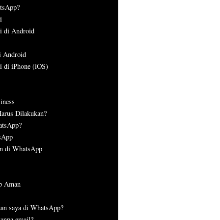
atsApp?
i
i di Android
i Android
 di iPhone (iOS)
iness
Harus Dilakukan?
atsApp?
tsApp
n di WhatsApp
pp Aman
eman saya di WhatsApp?
anpa email?