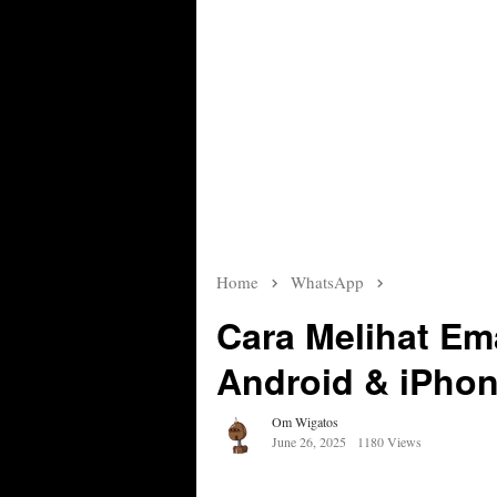
Home
WhatsApp
Cara Melihat Em
Android & iPho
Om Wigatos
June 26, 2025
1180 Views