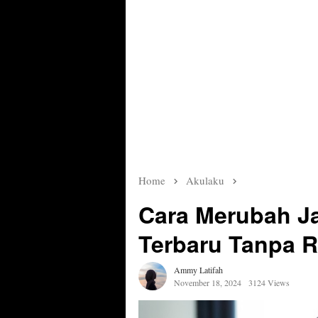
Home
Akulaku
Cara Merubah J
Terbaru Tanpa R
Ammy Latifah
November 18, 2024
3124 Views