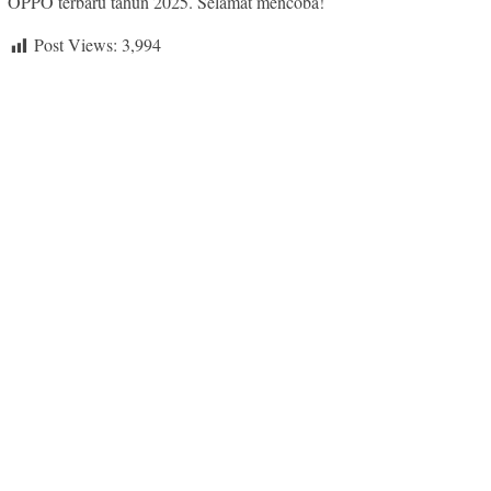
OPPO terbaru tahun 2025. Selamat mencoba!
Post Views:
3,994