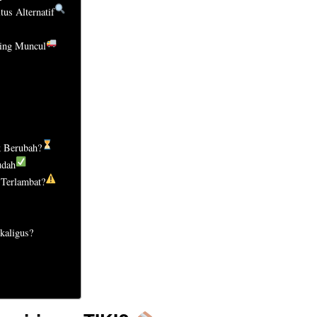
us Alternatif
ring Muncul
k Berubah?
udah
 Terlambat?
kaligus?