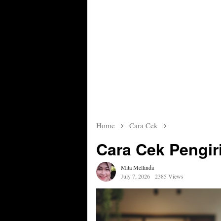
Home
Cara Cek
Cara Cek Pengir
Mita Mellinda
July 7, 2026
2385 Views