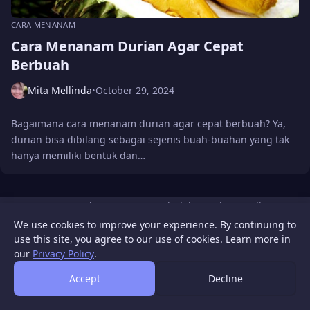
CARA MENANAM
Cara Menanam Durian Agar Cepat
Berbuah
Mita Mellinda
October 29, 2024
•
Bagaimana cara menanam durian agar cepat berbuah? Ya,
durian bisa dibilang sebagai sejenis buah-buahan yang tak
hanya memiliki bentuk dan…
WIGATOS
About
Contact Us
Disclaimer
Privacy Policy
© 2026 WIGATOS.
We use cookies to improve your experience. By continuing to
use this site, you agree to our use of cookies. Learn more in
our
Privacy Policy
.
Accept
Decline