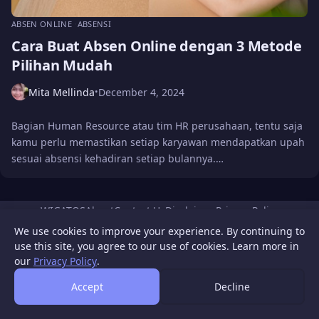
ABSEN ONLINE
ABSENSI
Cara Buat Absen Online dengan 3 Metode
Pilihan Mudah
Mita Mellinda
December 4, 2024
•
Bagian Human Resource atau tim HR perusahaan, tentu saja
kamu perlu memastikan setiap karyawan mendapatkan upah
sesuai absensi kehadiran setiap bulannya.…
WIGATOS
About
Contact Us
Disclaimer
Privacy Policy
© 2026 WIGATOS.
We use cookies to improve your experience. By continuing to
use this site, you agree to our use of cookies. Learn more in
our
Privacy Policy
.
Accept
Decline