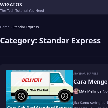
WIGATOS
The Tech Tutorial You Need
Home
Standar Express
Category:
Standar Express
STANDAR EXPRESS
Cara Menge
Mita Mellinda
No
•
Jika Kamu sering ber