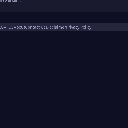
menawarkan…
IGATOS
About
Contact Us
Disclaimer
Privacy Policy