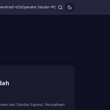
e
Android
iOS
Operator Seluler
PC
dah
riman dari Standar Express. Perusahaan