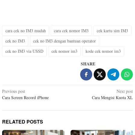
cara cek no IM3 mudah
cara cek nomor IM3
cek kartu sim IM3
cek no IM3
cek no IM3 dengan bantuan operator
cek no IM3 via USSD
cek nomor im3
kode cek nomor im3
SHARE
Post
Previous post
Next post
Cara Screen Record iPhone
Cara Mengisi Kuota XL
navigation
RELATED POSTS