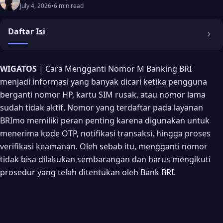
July 4, 2026
•
6 min read
Daftar Isi
Kenapa Harus Mengganti Nomor M Banking BRI? 🔄
WIGATOS
| Cara Mengganti Nomor M Banking BRI
menjadi informasi yang banyak dicari ketika pengguna
Syarat Mengganti Nomor M Banking BRI 📝
berganti nomor HP, kartu SIM rusak, atau nomor lama
Cara Mengganti Nomor M Banking BRI Melalui Kantor
sudah tidak aktif. Nomor yang terdaftar pada layanan
Cabang 🏦
BRImo memiliki peran penting karena digunakan untuk
Langkah-langkahnya:
menerima kode OTP, notifikasi transaksi, hingga proses
verifikasi keamanan. Oleh sebab itu, mengganti nomor
Cara Mengganti Nomor M Banking BRI Lewat ATM 🏧
tidak bisa dilakukan sembarangan dan harus mengikuti
Cara Mengganti Nomor M Banking BRI Melalui Internet
prosedur yang telah ditentukan oleh Bank BRI.
Banking 💻
Apa yang Harus Dilakukan Setelah Nomor Berhasil Diganti?
✅
Tips Agar Proses Ganti Nomor Berjalan Lancar 💡