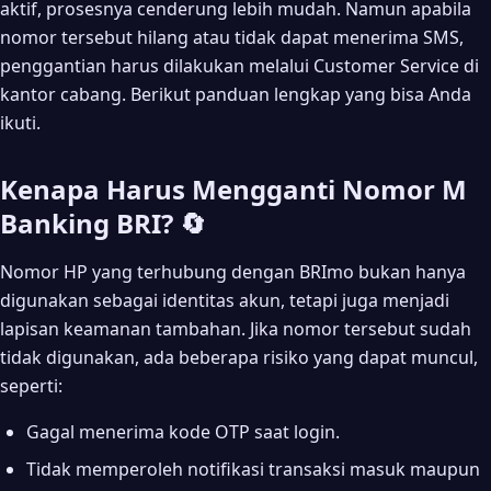
aktif, prosesnya cenderung lebih mudah. Namun apabila
Apakah ada biaya mengganti nomor m-banking BRI?
nomor tersebut hilang atau tidak dapat menerima SMS,
Berapa lama proses ganti nomor BRImo?
penggantian harus dilakukan melalui Customer Service di
kantor cabang. Berikut panduan lengkap yang bisa Anda
Apakah aplikasi BRImo harus diinstal ulang?
ikuti.
Kesimpulan 🎯
Kenapa Harus Mengganti Nomor M
Banking BRI? 🔄
Nomor HP yang terhubung dengan BRImo bukan hanya
digunakan sebagai identitas akun, tetapi juga menjadi
lapisan keamanan tambahan. Jika nomor tersebut sudah
tidak digunakan, ada beberapa risiko yang dapat muncul,
seperti:
Gagal menerima kode OTP saat login.
Tidak memperoleh notifikasi transaksi masuk maupun