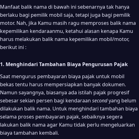
2. Mendatangi Kantor Samsat
Manfaat balik nama di bawah ini sebenarnya tak hanya
3. Cek Kondisi Fisik Kendaraan
berlaku bagi pemilik mobil saja, tetapi juga bagi pemilik
4. Isi Formulir Balik Nama di Loket
motor. Nah, jika Kamu masih ragu memproses balik nama
kepemilikan kendaraanmu, ketahui alasan kenapa Kamu
5. Pengambilan Berkas
harus melakukan balik nama kepemilikan mobil/motor,
Berapa Biaya Balik Nama?
berikut ini :
1. Menghindari Tambahan Biaya Pengurusan Pajak
Saat mengurus pembayaran biaya pajak untuk mobil
bekas tentu harus mempersiapkan banyak dokumen.
Namun sayangnya, biasanya ada istilah pajak progresif
sebesar sekian persen bagi kendaraan
second
yang belum
dilakukan balik nama. Untuk menghindari tambahan biaya
selama proses pembayaran pajak, sebaiknya segera
lakukan balik nama agar Kamu tidak perlu mengeluarkan
biaya tambahan kembali.