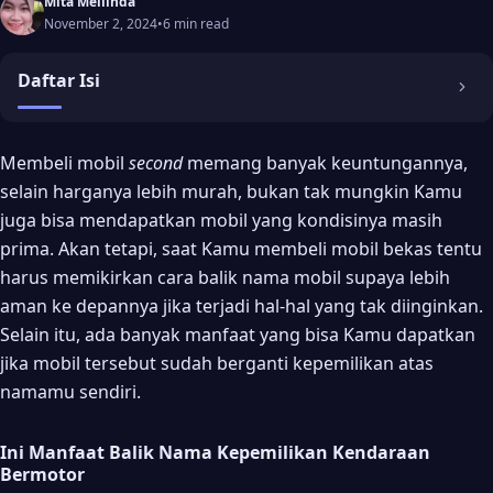
Mita Mellinda
November 2, 2024
•
6 min read
Daftar Isi
Ini Manfaat Balik Nama Kepemilikan Kendaraan Bermotor
Membeli mobil
second
memang banyak keuntungannya,
selain harganya lebih murah, bukan tak mungkin Kamu
1. Menghindari Tambahan Biaya Pengurusan Pajak
juga bisa mendapatkan mobil yang kondisinya masih
2. Meringankan Proses Pembayaran Pajak
prima. Akan tetapi, saat Kamu membeli mobil bekas tentu
3. Lebih Nyaman
harus memikirkan cara balik nama mobil supaya lebih
aman ke depannya jika terjadi hal-hal yang tak diinginkan.
4. Mencegah Resiko Penyalahgunaan Kendaraan Oleh Pihak Lain
Selain itu, ada banyak manfaat yang bisa Kamu dapatkan
Cara Balik Nama Mobil
jika mobil tersebut sudah berganti kepemilikan atas
Apa Saja Syarat Balik Nama Mobil?
namamu sendiri.
Tata Cara Balik Nama Mobil
Ini Manfaat Balik Nama Kepemilikan Kendaraan
1. Persiapkan Dokumen yang Diperlukan
Bermotor