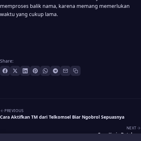
memproses balik nama, karena memang memerlukan
waktu yang cukup lama.
Share:
Post navigation
PREVIOUS
Cara Aktifkan TM dari Telkomsel Biar Ngobrol Sepuasnya
NEXT
Cara Kerja Database