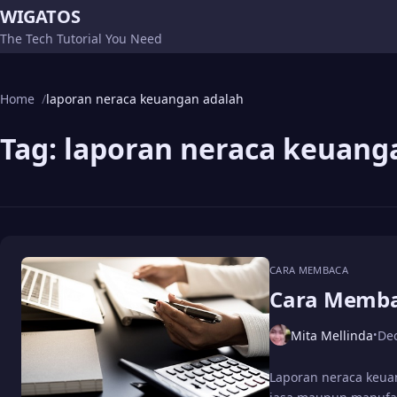
WIGATOS
The Tech Tutorial You Need
Home
laporan neraca keuangan adalah
Tag:
laporan neraca keuang
CARA MEMBACA
Cara Memba
Mita Mellinda
De
•
Laporan neraca keua