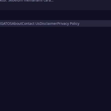
ktur. Sebelum memahami cara…
IGATOS
About
Contact Us
Disclaimer
Privacy Policy