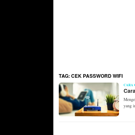
TAG:
CEK PASSWORD WIFI
CARA 
Cara
Menget
yang 