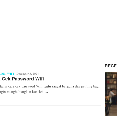
RECE
CEK
,
WIFI
Mita
December 3, 2024
 Cek Password Wifi
Mellinda
ahui cara cek password Wifi tentu sangat berguna dan penting bagi
…
ingin menghubungkan koneksi