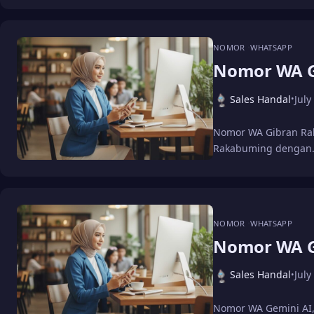
NOMOR
WHATSAPP
Nomor WA G
Sales Handal
July
•
Nomor WA Gibran Rak
Rakabuming dengan
NOMOR
WHATSAPP
Nomor WA G
Sales Handal
July
•
Nomor WA Gemini AI,