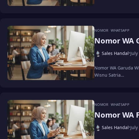
NOMOR
WHATSAPP
Nomor WA G
Sales Handal
July
•
Nomor WA Garuda Wis
Wisnu Satria…
NOMOR
WHATSAPP
Nomor WA F
Sales Handal
July
•