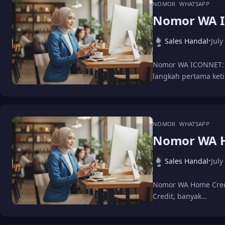
NOMOR
WHATSAPP
Nomor WA 
Sales Handal
July
•
Nomor WA ICONNET: 
langkah pertama ket
NOMOR
WHATSAPP
Nomor WA H
Sales Handal
July
•
Nomor WA Home Cred
Credit, banyak…