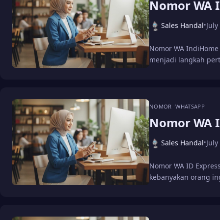
Nomor WA 
Sales Handal
July
•
Nomor WA IndiHome 
menjadi langkah pe
NOMOR
WHATSAPP
Nomor WA I
Sales Handal
July
•
Nomor WA ID Express
kebanyakan orang in