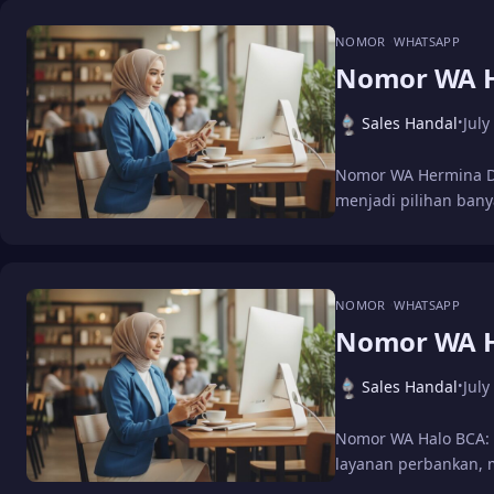
NOMOR
WHATSAPP
Nomor WA 
Sales Handal
July
•
Nomor WA Hermina D
menjadi pilihan ban
NOMOR
WHATSAPP
Nomor WA H
Sales Handal
July
•
Nomor WA Halo BCA: 
layanan perbankan,