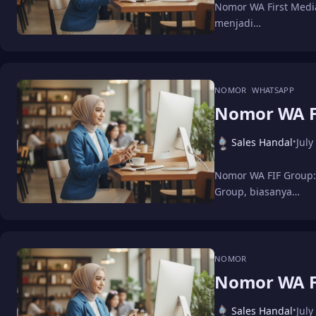
Nomor WA First Medi
menjadi…
NOMOR
WHATSAPP
Nomor WA F
Sales Handal
July
•
Nomor WA FIF Group
Group, biasanya…
NOMOR
Nomor WA F
Sales Handal
July
•